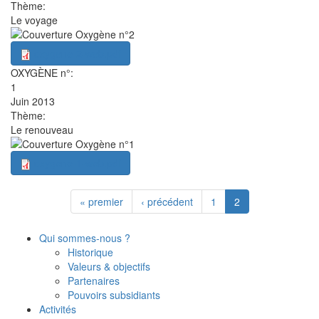
Thème:
Le voyage
oxygene-2-web.pdf
OXYGÈNE n°:
1
Juin 2013
Thème:
Le renouveau
oxygene-1-web.pdf
« premier
‹ précédent
1
2
Qui sommes-nous ?
Historique
Valeurs & objectifs
Partenaires
Pouvoirs subsidiants
Activités