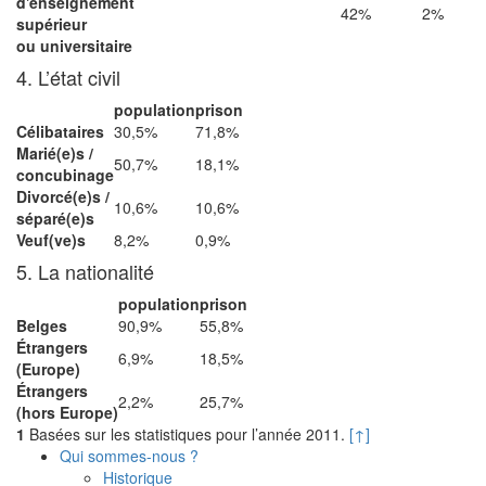
d'enseignement
42%
2%
supérieur
ou universitaire
4. L’état civil
population
prison
Célibataires
30,5%
71,8%
Marié(e)s /
50,7%
18,1%
concubinage
Divorcé(e)s /
10,6%
10,6%
séparé(e)s
Veuf(ve)s
8,2%
0,9%
5. La nationalité
population
prison
Belges
90,9%
55,8%
Étrangers
6,9%
18,5%
(Europe)
Étrangers
2,2%
25,7%
(hors Europe)
1
Basées sur les statistiques pour l’année 2011.
[↑]
Qui sommes-nous ?
Historique