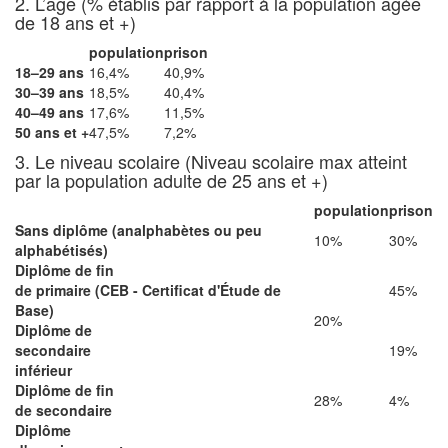
2. L’âge
(% établis par rapport à la population âgée
de 18 ans et +)
population
prison
18–29 ans
16,4%
40,9%
30–39 ans
18,5%
40,4%
40–49 ans
17,6%
11,5%
50 ans et +
47,5%
7,2%
3. Le niveau scolaire
(Niveau scolaire max atteint
par la population adulte de 25 ans et +)
population
prison
Sans diplôme
(analphabètes ou peu
10%
30%
alphabétisés)
Diplôme de fin
de primaire
(CEB - Certificat d'Étude de
45%
Base)
20%
Diplôme de
secondaire
19%
inférieur
Diplôme de fin
28%
4%
de secondaire
Diplôme